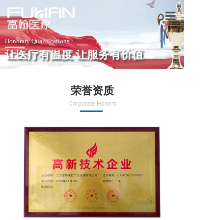
网站首页
Honorary Qualifications
让医疗有温度 让服务有价值
走进富翰
产品中心
荣誉资质
关于我们
Corporate Honors